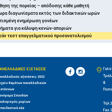
ηση της πορείας – απόδοσης κάθε μαθητή
ωρα διαγωνίσματα εκτός των διδακτικών ωρών
ατισμένη ενημέρωση γονέων
θήματα για κάλυψη κενών-αποριών
εάν τεστ επαγγελματικού προσανατολισμού
ΑΝΕΛΛΑΔΙΚΕΣ ΕΞΕΤΑΣΕΙΣ
Γαλά
Τράλ
ανελλαδικές εξετάσεις 2022
&
ρχείο θεμάτων πανελλαδικών
Παπ
ξετάσεων
ανόραμα Σπουδών
πολογισμός μορίων
Τηλ:
κπαιδευτικά νέα
Fax: