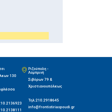
τσι
Ριζούπολη -
Λαμπρινή
λεων 130
Σιβόρων 79 &
Χριστιανουπόλεως
αφλέσσα
Τηλ:210.2918645
210.2136923
info@frontistiriaspoudi.gr
210.2138111