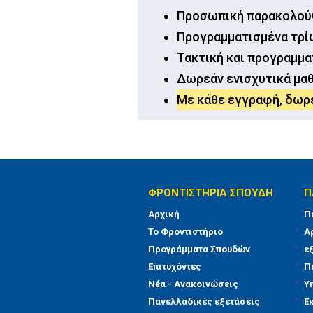
Προσωπική παρακολούθ
Προγραμματισμένα τρί
Τακτική και προγραμμ
Δωρεάν ενισχυτικά μα
Με κάθε εγγραφή, δωρ
ΦΡΟΝΤΙΣΤΗΡΙΑ ΣΠΟΥΔΗ
Π
Αρχική
Π
Το Φροντιστήριο
Α
Προγράμματα Σπουδών
ε
Επιτυχόντες
Π
Νέα - Ανακοινώσεις
Υ
Πανελλαδικές εξετάσεις
Ε