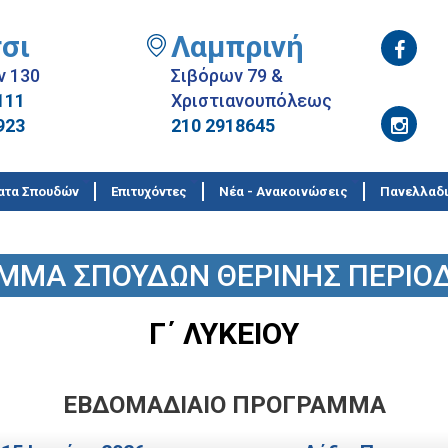
σι
Λαμπρινή
ν 130
Σιβόρων 79 &
111
Χριστιανουπόλεως
923
210 2918645
ατα Σπουδών
Επιτυχόντες
Νέα - Ανακοινώσεις
Πανελλαδι
ΜΜΑ ΣΠΟΥΔΩΝ ΘΕΡΙΝΗΣ ΠΕΡΙΟΔ
Γ΄ ΛΥΚΕΙΟΥ
ΕΒΔΟΜΑΔΙΑΙΟ ΠΡΟΓΡΑΜΜΑ