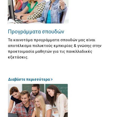
Photo Gallery
E-Learning
Προγράμματα Σπουδών
Προγράμματα σπουδών
Γυμνάσιο
Τα καινοτόμα προγράμματα σπουδών μας είναι
αποτέλεσμα πολυετούς εμπειρίας & γνώσης στην
Α΄ Λυκείου
προετοιμασία μαθητών για τις πανελλαδικές
εξετάσεις.
Θερινή Περίοδος
Χειμερινή Περίοδος
Διαβάστε περισσότερα
Β΄ Λυκείου
Θερινή Περίοδος
Ανθρωπιστικών Σπουδών
Θετικών Σπουδών