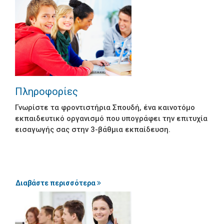
Κατάρτιση τμημάτων
Ενισχυτική διδασκαλία
Εκδόσεις Σπουδής
Εκδηλώσεις
Πληροφορίες
Διδακτικό προσωπικό
Γνωρίστε τα φροντιστήρια Σπουδή, ένα καινοτόμο
εκπαιδευτικό οργανισμό που υπογράφει την επιτυχία
Ομάδες εργασίας
εισαγωγής σας στην 3-βάθμια εκπαίδευση.
διδασκόντων
Οι άνθρωποι του
φροντιστηρίου μας
Διαβάστε περισσότερα
Περιβάλλον
Εγκαταστάσεις