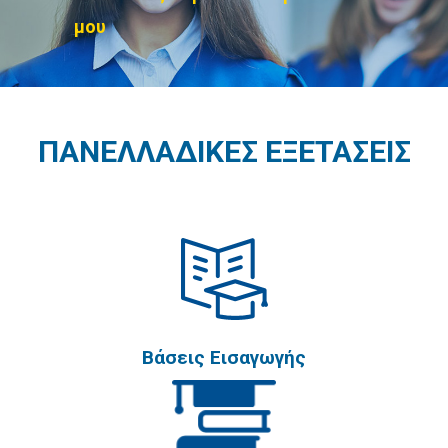
μου
Χειμερινή Περίοδος
Ανθρωπιστικών Σπουδών
Θετικών Σπουδών
ΠΑΝΕΛΛΑΔΙΚΕΣ ΕΞΕΤΑΣΕΙΣ
Σπουδών Επιστημών
Υγείας
Σπουδές Οικονομίας και
Πληροφορικής
ΕΠΑ.Λ.
Α' ΕΠΑ.Λ.
Βάσεις Εισαγωγής
Χειμερινή Περίοδος
Β' ΕΠΑ.Λ.