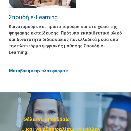
Χειμερινή Περίοδος
Σπουδή e-Learning
Ανθρωπιστικών Σπουδών
Καινοτομούμε και πρωτοπορούμε και στο χώρο της
ψηφιακής εκπαίδευσης. Πρότυπο εκπαιδευτικό υλικό
Θετικών Σπουδών
και δυνατότητα διδασκαλίας πανελλαδικά μέσα από
την πλατφόρμα ψηφιακής μάθησης Σπουδή e-
Γ΄ Λυκείου
Learning.
Θερινή Περίοδος
Μετάβαση στην πλατφόρμα
Ανθρωπιστικών Σπουδών
Θετικών Σπουδών
Σπουδών Επιστημών
Υγείας
"Θέλω να Σπουδάσω"
Σπουδές Οικονομίας και
Πληροφορικής
...και να εξασφαλίσω το μέλλον