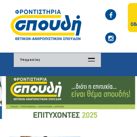
Υπηρεσίες
Το Φροντιστήριο
Φιλοσοφία
Δομή
Ενημέρωση γονέων
Υπεύθυνοι σπουδών