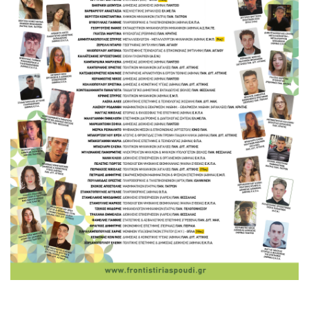
Κατάρτιση τμημάτων
Ενισχυτική διδασκαλία
Εκδόσεις Σπουδής
Εκδηλώσεις
Διδακτικό προσωπικό
Ομάδες εργασίας
διδασκόντων
Οι άνθρωποι του
φροντιστηρίου μας
Περιβάλλον
Εγκαταστάσεις