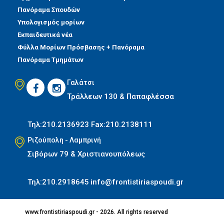
Πανόραμα Σπουδών
Χειμερινή Περίοδος
Υπολογισμός μορίων
Εκπαιδευτικά νέα
Ανθρωπιστικών Σπουδών
Φύλλα Μορίων Πρόσβασης + Πανόραμα
Πανόραμα Τμημάτων
Θετικών Σπουδών
Γαλάτσι
Γ΄ Λυκείου
Τράλλεων 130 & Παπαφλέσσα
Θερινή Περίοδος
Τηλ:210.2136923
Fax:210.2138111
Ανθρωπιστικών Σπουδών
Ριζούπολη - Λαμπρινή
Θετικών Σπουδών
Σιβόρων 79 & Χριστιανουπόλεως
Σπουδών Επιστημών
Τηλ:210.2918645
info@frontistiriaspoudi.gr
Υγείας
Σπουδές Οικονομίας και
www.frontistiriaspoudi.gr - 2026. All rights reserved
Πληροφορικής