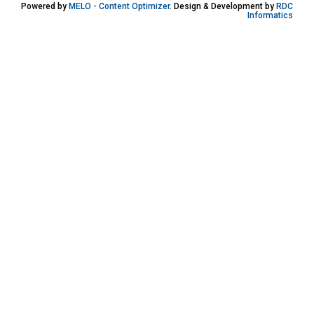
Powered by
MELO - Content Optimizer
. Design & Development by
RDC
Informatics
Χειμερινή Περίοδος
Ανθρωπιστικών Σπουδών
Θετικών Σπουδών
Σπουδών Επιστημών
Υγείας
Σπουδές Οικονομίας και
Πληροφορικής
ΕΠΑ.Λ.
Α' ΕΠΑ.Λ.
Χειμερινή Περίοδος
Β' ΕΠΑ.Λ.