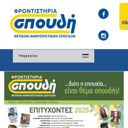
Υπηρεσίες
Το Φροντιστήριο
Φιλοσοφία
Δομή
Ενημέρωση γονέων
Υπεύθυνοι σπουδών