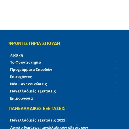
Photo Gallery
E-Learning
Προγράμματα Σπουδών
Γυμνάσιο
ΦΡΟΝΤΙΣΤΗΡΙΑ ΣΠΟΥΔΗ
Α΄ Λυκείου
Αρχική
Το Φροντιστήριο
Θερινή Περίοδος
Προγράμματα Σπουδών
Χειμερινή Περίοδος
Επιτυχόντες
Νέα - Ανακοινώσεις
Β΄ Λυκείου
Πανελλαδικές εξετάσεις
Επικοινωνία
Θερινή Περίοδος
ΠΑΝΕΛΛΑΔΙΚΕΣ ΕΞΕΤΑΣΕΙΣ
Ανθρωπιστικών Σπουδών
Πανελλαδικές εξετάσεις 2022
Θετικών Σπουδών
Αρχείο θεμάτων πανελλαδικών εξετάσεων