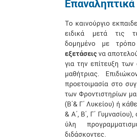
Επαναληπτικά
Το καινούργιο εκπαιδ
ειδικά μετά τις τε
δομημένο με τρόπ
εξετάσεις
να αποτελού
για την επίτευξη των
μαθήτριας. Επιδιώκ
προετοιμασία στο συγ
των Φροντιστηρίων μα
(Β΄& Γ΄ Λυκείου) ή κάθ
& Α΄, Β΄, Γ΄ Γυμνασίου
ύλη προγραμματισ
διδάσκοντες.