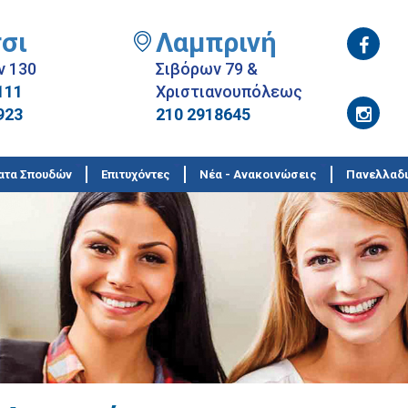
σι
Λαμπρινή
ν 130
Σιβόρων 79 &
111
Χριστιανουπόλεως
923
210 2918645
ατα Σπουδών
Επιτυχόντες
Νέα - Ανακοινώσεις
Πανελλαδι