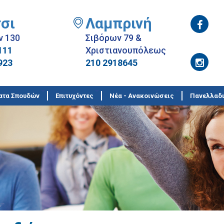
σι
Λαμπρινή
ν 130
Σιβόρων 79 &
111
Χριστιανουπόλεως
923
210 2918645
ατα Σπουδών
Επιτυχόντες
Νέα - Ανακοινώσεις
Πανελλαδι